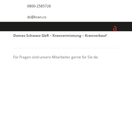
0800-2585726
ds@kran.co
Domes Schwarz GbR – Kranvermietung – Kranverkauf
Für Fragen sind unsere Mitarbeiter gerne für Sie da:
Herr Rene Parusel /
Gedern
Vermietung / Verkauf
Mobil. 0049 160 502 8938