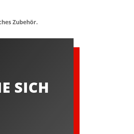
ches Zubehör.
IE SICH