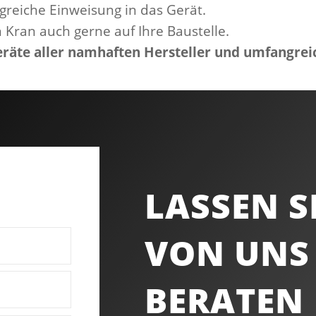
greiche Einweisung in das Gerät.
 Kran auch gerne auf Ihre Baustelle.
räte aller namhaften Hersteller und umfangrei
LASSEN S
VON UNS
BERATEN