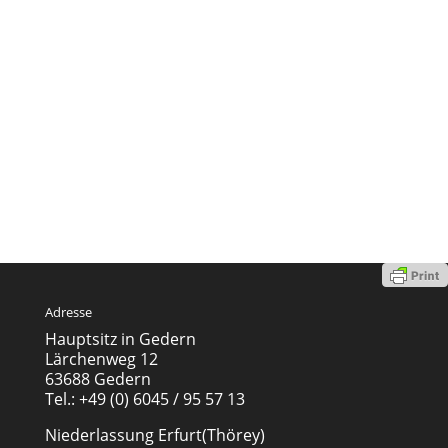
Adresse
Hauptsitz in Gedern
Lärchenweg 12
63688 Gedern
Tel.: +49 (0) 6045 / 95 57 13
Niederlassung Erfurt(Thörey)