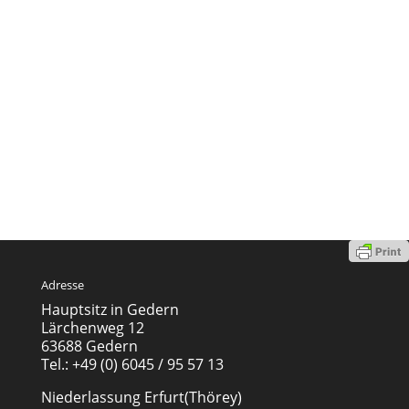
Adresse
Hauptsitz in Gedern
Lärchenweg 12
63688 Gedern
Tel.: +49 (0) 6045 / 95 57 13
Niederlassung Erfurt(Thörey)